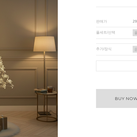
판매가
2
풀세트/선택
추가/장식
BUY NO