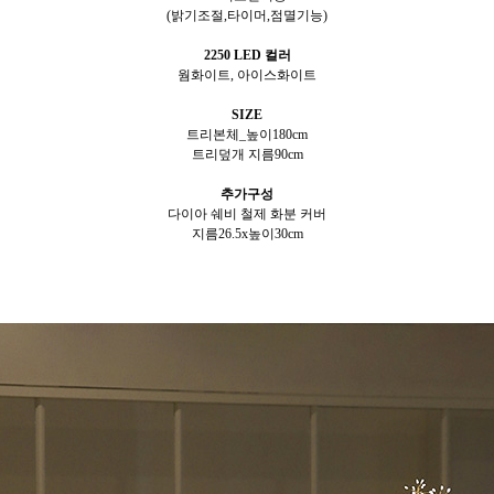
(밝기조절,타이머,점멸기능)
2250 LED 컬러
웜화이트, 아이스화이트
SIZE
트리본체_높이180cm
트리덮개 지름90cm
추가구성
다이아 쉐비 철제 화분 커버
지름26.5x높이30cm