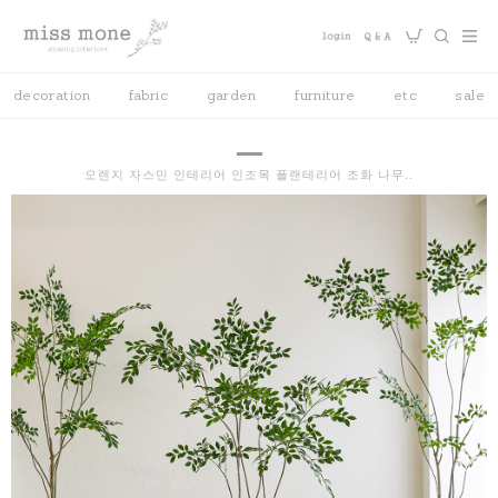
decoration
fabric
garden
furniture
etc
sale
오렌지 자스민 인테리어 인조목 플랜테리어 조화 나무..