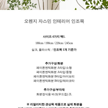
오렌지 자스민 인테리어 인조목
사이즈 4
가지 택1.
180cm / 190cm / 220cm / 245cm
실크, 플라스틱 /
인조목 1개 기준가
추가구성/화분
페이튼엔틱화분 A타입/소형
페이튼엔틱화분 A타입/중형
페이튼엔틱화분 B타입/아이보리
페이튼엔틱화분 B타입/테라코타
추가구성/부자재
화분장식용 바크(우드칩) 2L
※ 리얼리티한 관상목 제품으로 실제 화분을