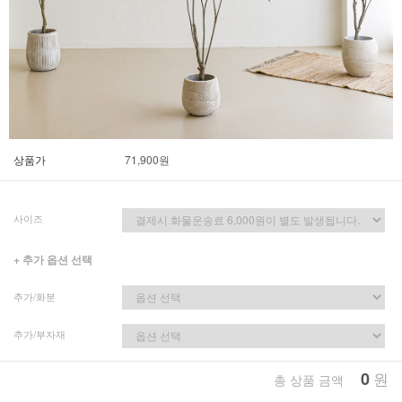
상품가
71,900
원
사이즈
+ 추가 옵션 선택
추가/화분
추가/부자재
0
원
총 상품 금액