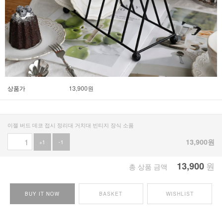
상품가
13,900
원
이젤 버드 데코 접시 정리대 거치대 빈티지 장식 소품
13,900
원
+1
-1
13,900
원
총 상품 금액
BUY IT NOW
BASKET
WISHLIST