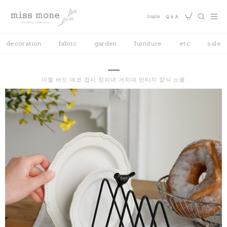
decoration
fabric
garden
furniture
etc
sale
이젤 버드 데코 접시 정리대 거치대 빈티지 장식 소품