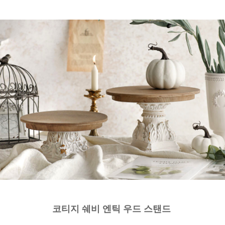
코티지 쉐비 엔틱 우드 스탠드