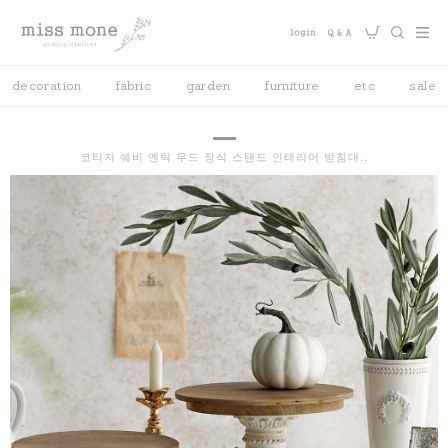
decoration
fabric
garden
furniture
etc
sale
코티지 쉐비 엔틱 우드 장식 스탠드 인테리어 받침대..