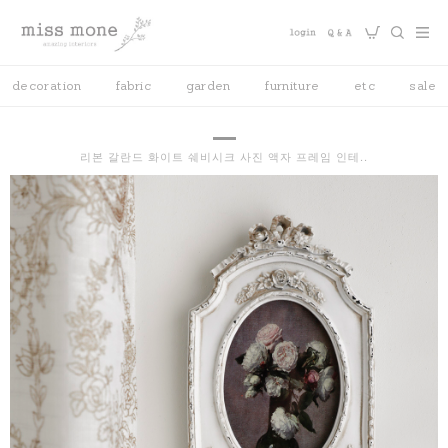
decoration
fabric
garden
furniture
etc
sale
리본 갈란드 화이트 쉐비시크 사진 액자 프레임 인테..