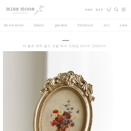
decoration
fabric
garden
furniture
etc
sale
라 벨르 엔틱 골드 오발 액자 프레임 빈티지 인테리어..