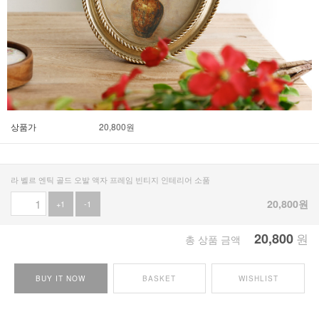
상품가
20,800
원
라 벨르 엔틱 골드 오발 액자 프레임 빈티지 인테리어 소품
20,800
원
+1
-1
20,800
원
총 상품 금액
BUY IT NOW
BASKET
WISHLIST