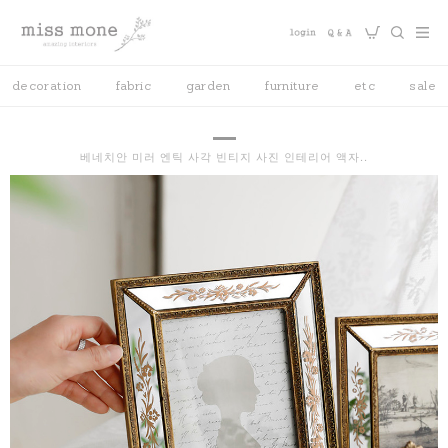
decoration
fabric
garden
furniture
etc
sale
베네치안 미러 엔틱 사각 빈티지 사진 인테리어 액자..