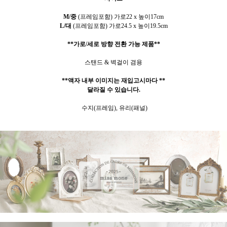
M/중
(프레임포함) 가로22 x 높이17cm
L/대
(프레임포함) 가로24.5 x 높이19.5cm
**가로/세로 방향 전환 가능 제품**
스탠드 & 벽걸이 겸용
**액자 내부 이미지는 재입고시마다 **
달라질 수 있습니다.
수지(프레임), 유리(패널)