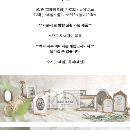
M/중
(프레임포함) 가로22 x 높이17cm
L/대
(프레임포함) 가로24.5 x 높이19.5cm
**가로/세로 방향 전환 가능 제품**
스탠드 & 벽걸이 겸용
**액자 내부 이미지는 재입고시마다 **
달라질 수 있습니다.
수지(프레임), 유리(패널)