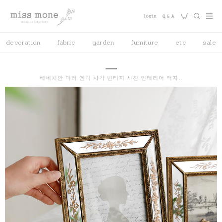
decoration
fabric
garden
furniture
etc
sale
베네치안 미러 엔틱 사각 빈티지 사진 인테리어 액자..