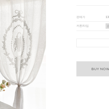
판매가
1
커튼/타입
BUY NO