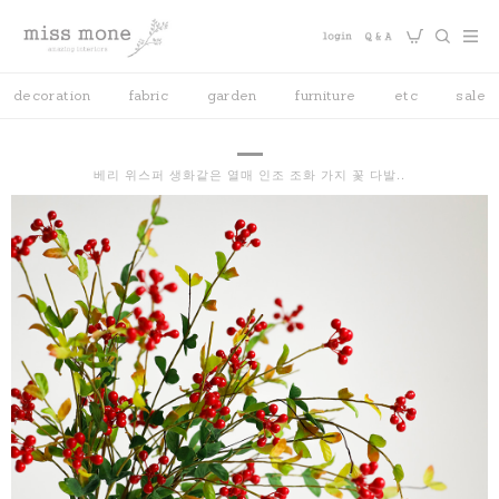
decoration
fabric
garden
furniture
etc
sale
베리 위스퍼 생화같은 열매 인조 조화 가지 꽃 다발..