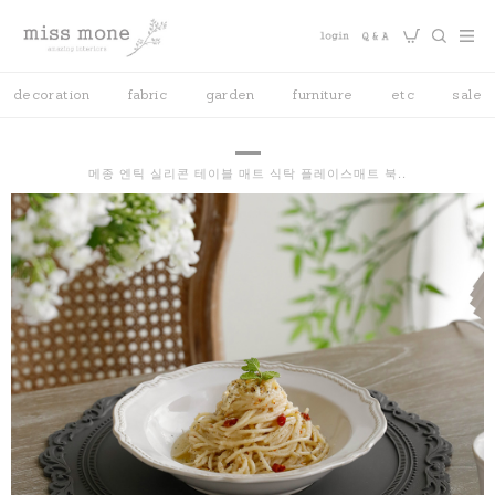
decoration
fabric
garden
furniture
etc
sale
메종 엔틱 실리콘 테이블 매트 식탁 플레이스매트 북..