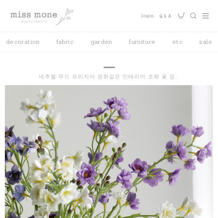
decoration
fabric
garden
furniture
etc
sale
네추럴 무드 프리지아 생화같은 인테리어 조화 꽃 장..