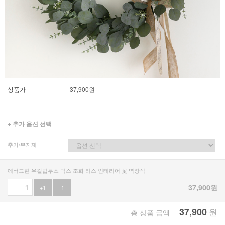
상품가
37,900
원
+ 추가 옵션 선택
추가/부자재
에버그린 유칼립투스 믹스 조화 리스 인테리어 꽃 벽장식
37,900
원
+1
-1
37,900
원
총 상품 금액