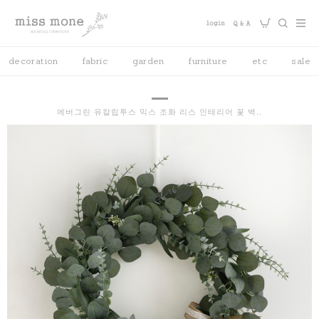
decoration
fabric
garden
furniture
etc
sale
에버그린 유칼립투스 믹스 조화 리스 인테리어 꽃 벽..