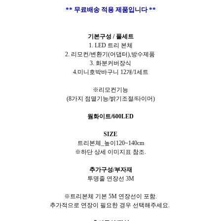
** 무료배송 적용 제품입니다 **
기본구성 / 풀세트
1. LED 트리 본체
2. 리모컨/변환기(어댑터),방수제품
3. 화분커버장식
4.미니호박바구니 12개/1세트
※리모컨기능
(8가지 점멸기능/밝기조절/타이머)
웜화이트/600LED
SIZE
트리본체_높이120~140cm
※하단 상세 이미지표 참조.
추가구성/부자재
투명줄 연장선 3M
※트리본체 기본 5M 연장선이 포함.
추가적으로 연장이 필요한 경우 선택해주세요.