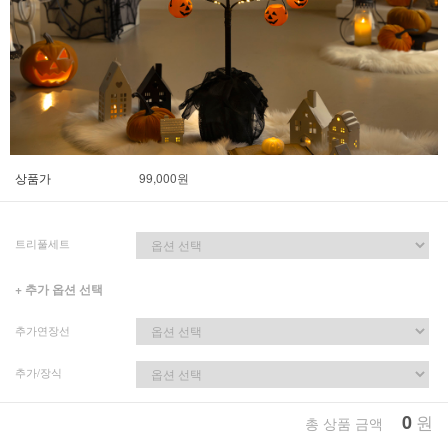
상품가
99,000
원
트리풀세트
+ 추가 옵션 선택
추가연장선
추가/장식
0
원
총 상품 금액