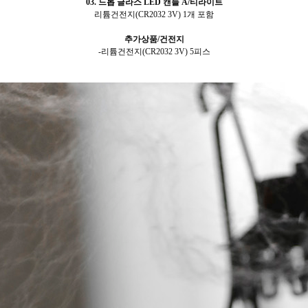
03. 드롭 글라스 LED 캔들 A/티라이트
리튬건전지(CR2032 3V) 1개 포함
추가상품/건전지
-리튬건전지(CR2032 3V) 5피스