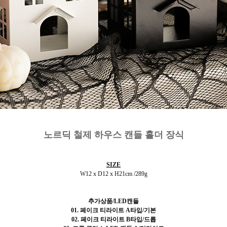
노르딕 철제 하우스 캔들 홀더 장식
SIZE
W12 x D12 x H21cm /289g
추가상품/LED캔들
01. 페이크 티라이트 A타입/기본
02. 페이크 티라이트
B타입/드롭