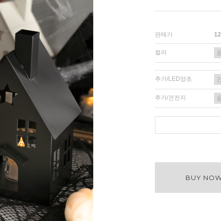
판매가
1
컬러
추가/LED양초
추가/건전지
BUY NO