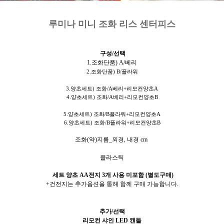
루미나 미니 조화 리스 센터피스
구성/선택
1.조화단품) A/베리
2.조화단품) B/플라워
3.양초세트) 조화/A베리+리모컨양초A
4.양초세트) 조화/A베리+리모컨양초B
5.양초세트) 조화/B플라워+리모컨양초A
6.양초세트) 조화/B플라워+리모컨양초B
조화(약)지름_외경, 내경 cm
플라스틱
세트 양초 AA전지 3개 사용 미포함 (별도구매)
+건전지는 추가옵션을 통해 함께 구매 가능합니다.
추가/선택
리모컨 샤인 LED 캔들