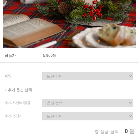
상품가
5,900
원
타입
+ 추가 옵션 선택
추가/샤인led캔들
추가/건전지
0
원
총 상품 금액